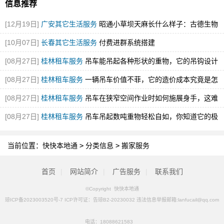
信息推荐
[12月19日]
广安其它生活服务
昭通小草坝天麻长什么样子：古德生物
解锁道地天麻的形态密码
[图]
[10月07日]
长春其它生活服务
付费进群系统搭建
[08月27日]
桂林租车服务
吊车能吊起各种形状的重物，它的吊钩设计
有什么神秘之处？
[图]
[08月27日]
桂林租车服务
一辆吊车价值不菲，它的造价成本究竟是怎
么计算的呢？
[08月27日]
桂林租车服务
吊车在狭窄空间作业时如何施展身手，这难
道不值得探究吗？
[08月27日]
桂林租车服务
吊车吊起数吨重物轻松自如，你知道它的极
限到底在哪里吗？
[图]
当前位置：
快快本地通
>
分类信息
>
搬家服务
首页
|
网站简介
|
广告服务
|
联系我们
©Copyright 快快本地通
琼ICP备2023003520号-7 ICP许可证：告琼B2-20230032 违法信息举报邮箱:lanfucail@qq.com
电话：
18088621583