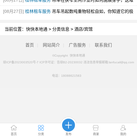
[08月27日]
桂林租车服务
吊车在狭窄空间作业时如何施展身手，这难
道不值得探究吗？
[08月27日]
桂林租车服务
吊车吊起数吨重物轻松自如，你知道它的极
限到底在哪里吗？
[图]
当前位置：
快快本地通
>
分类信息
>
酒店/宾馆
首页
|
网站简介
|
广告服务
|
联系我们
©Copyright 快快本地通
琼ICP备2023003520号-7 ICP许可证：告琼B2-20230032 违法信息举报邮箱:lanfucail@qq.com
电话：
18088621583
首页
分类
发布
商家
我的