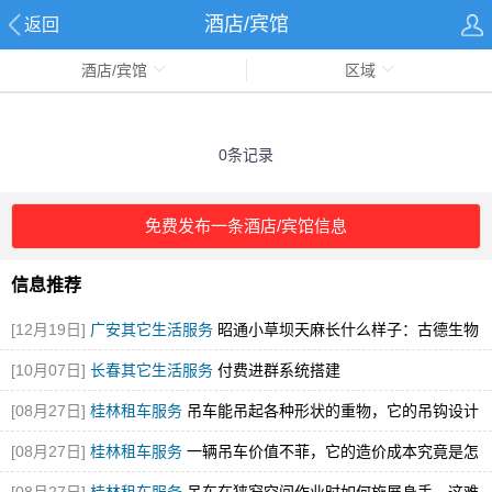
酒店/宾馆
返回
酒店/宾馆
区域
0条记录
免费发布一条酒店/宾馆信息
信息推荐
[12月19日]
广安其它生活服务
昭通小草坝天麻长什么样子：古德生物
解锁道地天麻的形态密码
[图]
[10月07日]
长春其它生活服务
付费进群系统搭建
[08月27日]
桂林租车服务
吊车能吊起各种形状的重物，它的吊钩设计
有什么神秘之处？
[图]
[08月27日]
桂林租车服务
一辆吊车价值不菲，它的造价成本究竟是怎
么计算的呢？