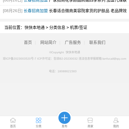
[08月26日]
长春招商加盟
厂家招商花季颜品牌嫩四季系列 加盟代理联
系咨询电话
[08月26日]
长春招商加盟
长春适合微商美容院拿货的护肤品 老品牌效
果好
当前位置：
快快本地通
>
分类信息
>
机票/签证
首页
|
网站简介
|
广告服务
|
联系我们
©Copyright 快快本地通
琼ICP备2023003520号-7 ICP许可证：告琼B2-20230032 违法信息举报邮箱:lanfucail@qq.com
电话：
18088621583
首页
分类
发布
商家
我的