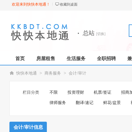
欢迎来到快快本地通！
收藏到桌面
·
总站
[切换]
首页
房屋租售
生活服务
全职招聘
兼
>
>
快快本地通
商务服务
会计/审计
栏目分类
不限
投资理财
机票/签证
招商
律师服务
翻译/速记
鲜花/盆景
会计/审计信息