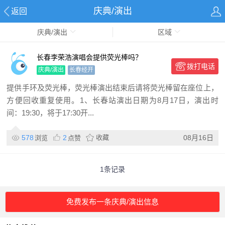
庆典/演出
返回
庆典/演出
区域
长春李荣浩演唱会提供荧光棒吗？
拨打电话
庆典/演出
长春经开
提供手环及荧光棒，荧光棒演出结束后请将荧光棒留在座位上，
方便回收重复使用。1、长春站演出日期为8月17日，演出时
间：19:30，将于17:30开...
578
2
收藏
08月16日
浏览
点赞
1条记录
免费发布一条庆典/演出信息