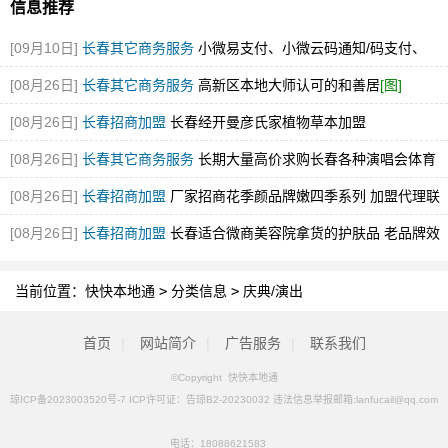
信息推荐
[09月10日]
长春其它商务服务
小微易支付、小微云码通知/码支付、
MYM码通知/码支付的区别
[08月26日]
长春其它商务服务
高新区本地大师认可的和善居
[图]
[08月26日]
长春招商加盟
长春经开曼彦氏家植物草本加盟
[08月26日]
长春其它商务服务
长期大量高价求购长春各种演唱会体育
赛事展会门票
[08月26日]
长春招商加盟
厂家招商花季颜品牌嫩四季系列 加盟代理联
系咨询电话
[08月26日]
长春招商加盟
长春适合微商美容院拿货的护肤品 老品牌效
果好
当前位置：
快快本地通
>
分类信息
>
庆典/演出
首页
|
网站简介
|
广告服务
|
联系我们
©Copyright 快快本地通
琼ICP备2023003520号-7 ICP许可证：告琼B2-20230032 违法信息举报邮箱:lanfucail@qq.com
电话：
18088621583