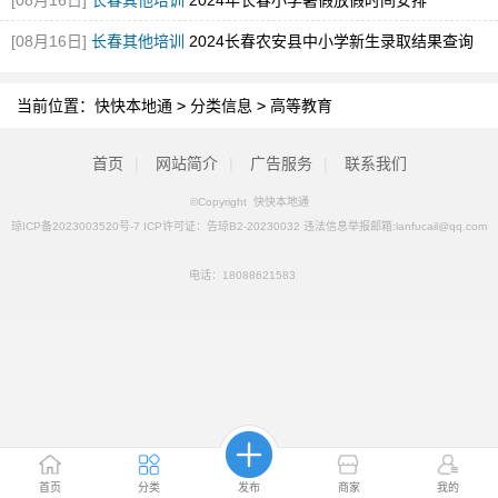
[08月16日]
长春其他培训
2024年长春小学暑假放假时间安排
[08月16日]
长春其他培训
2024长春农安县中小学新生录取结果查询
当前位置：
快快本地通
>
分类信息
>
高等教育
首页
|
网站简介
|
广告服务
|
联系我们
©Copyright 快快本地通
琼ICP备2023003520号-7 ICP许可证：告琼B2-20230032 违法信息举报邮箱:lanfucail@qq.com
电话：
18088621583
首页
分类
发布
商家
我的