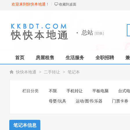
欢迎来到快快本地通！
收藏到桌面
·
总站
[切换]
首页
房屋租售
生活服务
全职招聘
兼
>
>
快快本地通
二手转让
笔记本
栏目分类
不限
手机转让
平板电脑
台式
母婴/玩具
运动/图书/乐器
门票卡券
笔记本信息