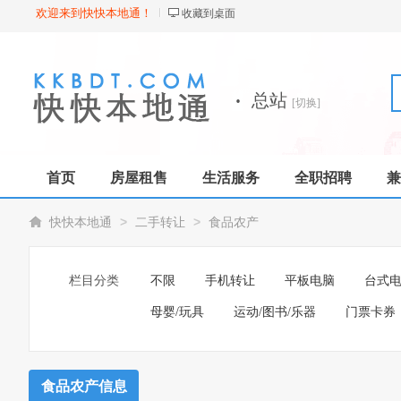
欢迎来到快快本地通！
收藏到桌面
·
总站
[切换]
首页
房屋租售
生活服务
全职招聘
兼
>
>
快快本地通
二手转让
食品农产
栏目分类
不限
手机转让
平板电脑
台式
母婴/玩具
运动/图书/乐器
门票卡券
食品农产信息