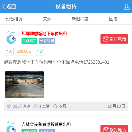
设备租赁
返回
设备租赁
来源
新旧程度
区域
旭辉理想城地下车位出租
拨打电话
设备租赁
长春绿园
个人
500.00元
全新
旭辉理想城地下车位出租车位不靠墙电话17262381491
9157
1
收藏
10月19日
浏览
点赞
吉林省设备搬运折臂吊出租
拨打电话
设备租赁
长春经开