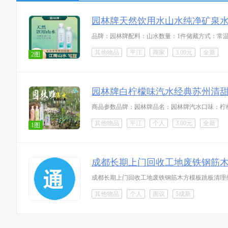
园林牌天然饮用水山水纯净矿泉
其他物品
平江
商家
3.00元
全新
2图
园林牌白柠檬味汽水经典苏州清
其他物品
平江
个人
3.00元
全新
1图
成都长期上门回收工地废铁钢筋
成都长期上门回收工地废铁钢筋木方模板跳板清理
其他物品
个人
面议
5成新