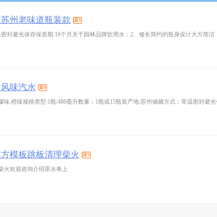
水苏州老味道瓶装款
甜风味汽水
木方模板跳板清理柴火
柴火欢迎咨询介绍茶水奉上