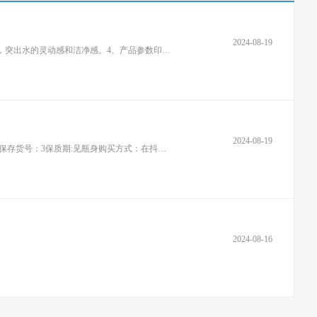
2024-08-19
品牌：园林牌配料：山水数量：1件储藏方式：常温密封避光保存保质期:18个月关于园林品牌饮用水：2、修长简约的瓶身设计大方简洁，突出水的灵动感和洁净感。4、产品参数印在贴
2024-08-19
商品参数品牌：园林牌品名：园林牌汽水口味：柠檬味,橙味规格类型:1瓶/480毫升数量：1瓶或15瓶装产地:苏州储藏方式：常温密封避光保存货号：3保质期:见瓶身购买方式：在抖店搜:
2024-08-16