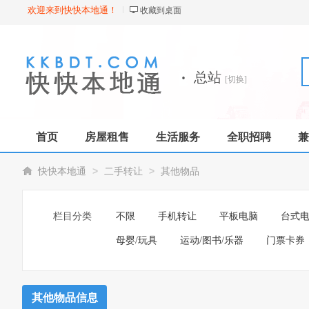
欢迎来到快快本地通！
收藏到桌面
·
总站
[切换]
首页
房屋租售
生活服务
全职招聘
兼
>
>
快快本地通
二手转让
其他物品
栏目分类
不限
手机转让
平板电脑
台式
母婴/玩具
运动/图书/乐器
门票卡券
其他物品信息