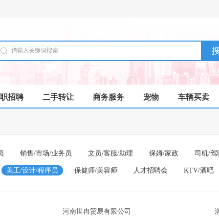
职招聘
二手转让
商务服务
宠物
车辆买卖
员
销售/市场/业务员
文员/客服/助理
保姆/家政
司机/驾
美工/设计/程序员
保健师/美容师
人才招聘会
KTV/酒吧
河南世冉贸易有限公司