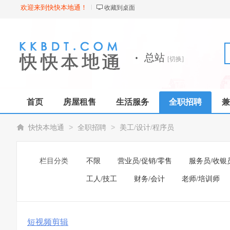
欢迎来到快快本地通！
收藏到桌面
·
总站
[切换]
首页
房屋租售
生活服务
全职招聘
兼
>
>
快快本地通
全职招聘
美工/设计/程序员
栏目分类
不限
营业员/促销/零售
服务员/收银
工人/技工
财务/会计
老师/培训师
短视频剪辑