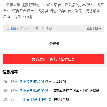
1.免费培训:能照顾到每一个想在语音直播发展的小伙伴2.直播平
台:TT语音平台语音主播分类:情感（读电台，聊天，情感解答、
星座）音乐（有唱...
489
1
收藏
08月18日
浏览
点赞
2条记录
免费发布一条其他招聘信息
信息推荐
[09月17日]
洛阳销售/市场/业务员
投资顾问
[09月17日]
洛阳送货/快递/仓管
上海森成快递有限公司招聘送餐员
[09月07日]
洛阳美工/设计/程序员
短视频剪辑