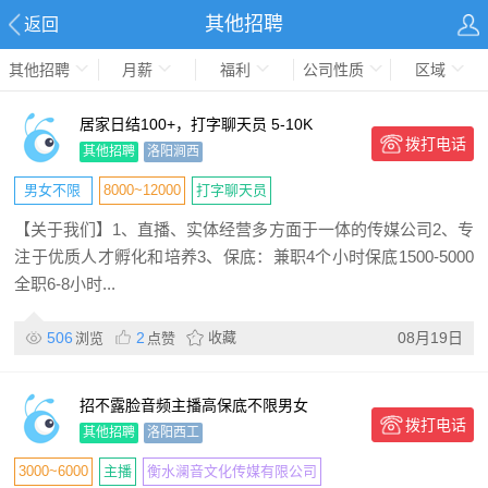
其他招聘
返回
其他招聘
月薪
福利
公司性质
区域
居家日结100+，打字聊天员 5-10K
拨打电话
其他招聘
洛阳涧西
男女不限
8000~12000
打字聊天员
【关于我们】1、直播、实体经营多方面于一体的传媒公司2、专
无锡灜成网络科技有限责任公司
注于优质人才孵化和培养3、保底：兼职4个小时保底1500-5000
全职6-8小时...
506
2
收藏
08月19日
浏览
点赞
招不露脸音频主播高保底不限男女
拨打电话
其他招聘
洛阳西工
3000~6000
主播
衡水澜音文化传媒有限公司