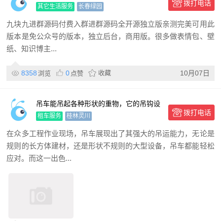
拨打电话
其它生活服务
长春绿园
九块九进群源码付费入群进群源码全开源独立版亲测完美可用此
版本是免公众号的版本，独立后台，商用版。很多做表情包、壁
纸、知识博主...
8358
0
收藏
10月07日
浏览
点赞
吊车能吊起各种形状的重物，它的吊钩设
拨打电话
计有什么神秘之处？
租车服务
桂林灵川
在众多工程作业现场，吊车展现出了其强大的吊运能力，无论是
规则的长方体建材，还是形状不规则的大型设备，吊车都能轻松
应对。而这一出色...