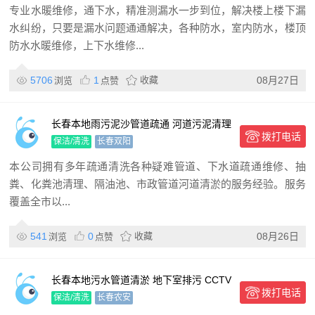
专业水暖维修，通下水，精准测漏水一步到位，解决楼上楼下漏
水纠纷，只要是漏水问题通通解决，各种防水，室内防水，楼顶
防水水暖维修，上下水维修...
5706
1
收藏
08月27日
浏览
点赞
长春本地雨污泥沙管道疏通 河道污泥清理
拨打电话
化油池清理公司
保洁/清洗
长春双阳
本公司拥有多年疏通清洗各种疑难管道、下水道疏通维修、抽
粪、化粪池清理、隔油池、市政管道河道清淤的服务经验。服务
覆盖全市以...
541
0
收藏
08月26日
浏览
点赞
长春本地污水管道清淤 地下室排污 CCTV
拨打电话
管道检测公司
保洁/清洗
长春农安