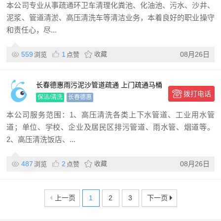
本公司专业从事疏通环卫车清理化粪池、化油池、污水、沙井、
泥浆、管道清淤、高压清洗车等清洁业务，本着良好的职业操守
和责任心，尽...
559
1
收藏
08月26日
浏览
点赞
长春德惠雨污泥沙管道疏通 上门疏通马桶
拨打电话
厨房疏通公司
保洁/清洗
长春德惠
本公司服务范围：1、高压清洗各类上下水管道、工业用水管
道；单位、学校、企业及居民区排污管道、雨水管、烟道等。
2、高压清洗饭店、...
487
2
收藏
08月26日
浏览
点赞
上一页
1
2
3
下一页