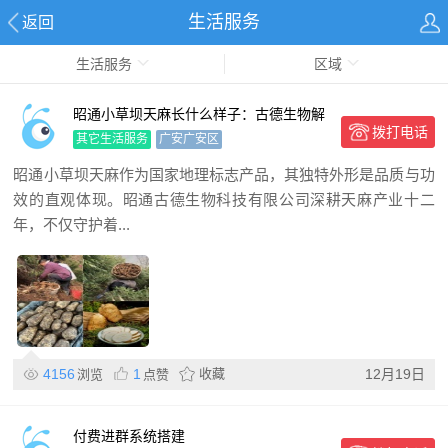
生活服务
返回
生活服务
区域
昭通小草坝天麻长什么样子：古德生物解
拨打电话
锁道地天麻的形态密码
其它生活服务
广安广安区
昭通小草坝天麻作为国家地理标志产品，其独特外形是品质与功
效的直观体现。昭通古德生物科技有限公司深耕天麻产业十二
年，不仅守护着...
4156
1
收藏
12月19日
浏览
点赞
付费进群系统搭建