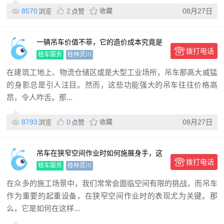
8570
2
收藏
08月27日
浏览
点赞
一辆吊车价值不菲，它的造价成本究竟是
拨打电话
怎么计算的呢？
租车服务
桂林灵川
在建筑工地上、物流仓储区或是大型工业场所，吊车那高大威猛
的身影总是引人注目。然而，这些功能强大的吊车往往价格高
昂，令人咋舌。那...
8793
0
收藏
08月27日
浏览
点赞
吊车在狭窄空间作业时如何施展身手，这
拨打电话
难道不值得探究吗？
租车服务
桂林灵川
在众多的施工场景中，我们常常会面临空间有限的挑战，而吊车
作为重要的起重设备，在狭窄空间作业时的表现尤为关键。那
么，它是如何在这样...