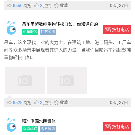
8550
2
收藏
08月27日
浏览
点赞
吊车吊起数吨重物轻松自如，你知道它的
拨打电话
极限到底在哪里吗？
租车服务
桂林灵川
吊车，这个现代工业的大力士，在建筑工地、港口码头、工厂车
间等众多场景中展现着其惊人的力量。当我们目睹吊车吊起数吨
重物轻松自如...
8528
2
收藏
08月27日
浏览
点赞
精准侧漏水暖维修
拨打电话
管道疏通
长春绿园