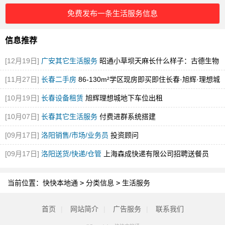
免费发布一条生活服务信息
信息推荐
[12月19日]
广安其它生活服务
昭通小草坝天麻长什么样子：古德生物
解锁道地天麻的形态密码
[图]
[11月27日]
长春二手房
86-130m²学区现房即买即住长春·旭辉·理想城
学区房
[图]
[10月19日]
长春设备租赁
旭辉理想城地下车位出租
[10月07日]
长春其它生活服务
付费进群系统搭建
[09月17日]
洛阳销售/市场/业务员
投资顾问
[09月17日]
洛阳送货/快递/仓管
上海森成快递有限公司招聘送餐员
当前位置：
快快本地通
>
分类信息
>
生活服务
首页
|
网站简介
|
广告服务
|
联系我们